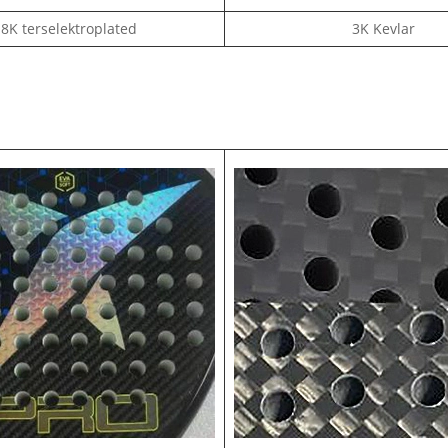
8K terselektroplated
3K Kevlar