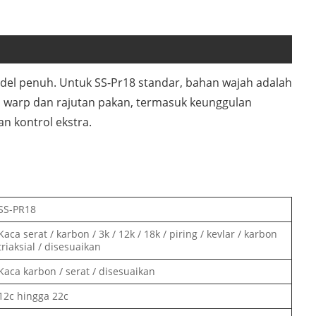
del penuh. Untuk SS-Pr18 standar, bahan wajah adalah
, warp dan rajutan pakan, termasuk keunggulan
an kontrol ekstra.
SS-PR18
Kaca serat / karbon / 3k / 12k / 18k / piring / kevlar / karbon
triaksial / disesuaikan
Kaca karbon / serat / disesuaikan
12c hingga 22c