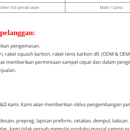
tiker foil perak laser
Matt / Gloss
pelanggan:
uaikan pengemasan.
, raket squash karbon, raket tenis karbon dll. (ODM & OEM
pat memberikan permintaan sampel cepat dan dalam pengi
njualan.
en R&D kami. Kami akan memberikan siklus pengembangan ya
esain, prepreg, lapisan preform, cetakan, dempul, lukisan.
ar, kami tidak pernah memulai produksi massal sampai pr