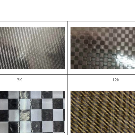
3K
12k