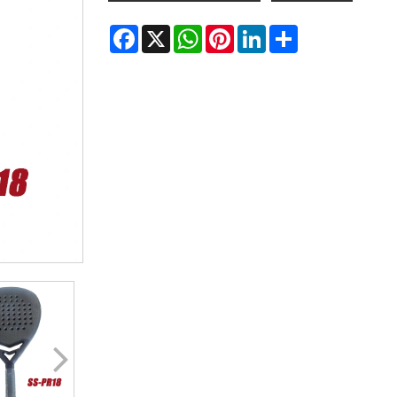
Facebook
X
WhatsApp
Pinterest
LinkedIn
Share