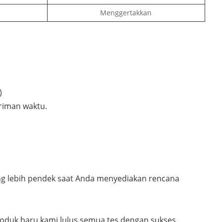
Menggertakkan
)
riman waktu.
ng lebih pendek saat Anda menyediakan rencana
oduk baru kami lulus semua tes dengan sukses.